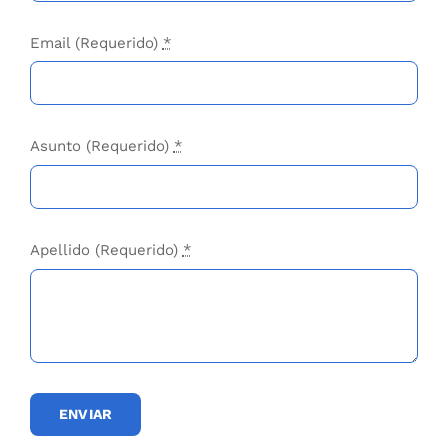
ENVIAR
Testimonios
«Agradecimiento es lo que siento cuando
pienso en el curso de meditación que tomo
con ustedes. Me siento más en paz en
momentos de crisis y con más herramientas
para caminar por la vida.»
Janina Becker