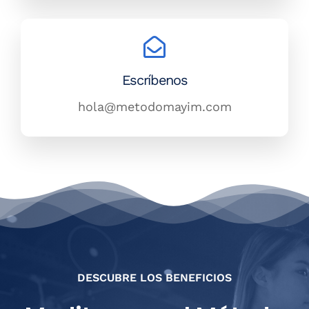
DESCUBRE LOS BENEFICIOS
Meditar con el Método
Mayim
Reduce el estrés y la ansiedad
Mejora la calidad del sueño
Fortalece tu bienestar emocional y
físico