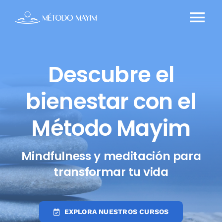
Saltar
al
Tog
contenido
Nav
Inicio
Descubre el
Nosotros
bienestar con el
Método Mayim
Servicios
Mindfulness y meditación para
El Libro
transformar tu vida
Blog
EXPLORA NUESTROS CURSOS
Contacto