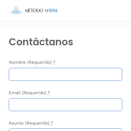
Saltar
al
Tog
contenido
Nav
Inicio
Contáctanos
Nosotros
Nombre (Requerido)
*
Servicios
El Libro
Email (Requerido)
*
Blog
Asunto (Requerido)
*
Contacto