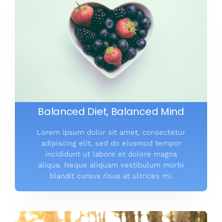
Balanced Diet, Balanced Mind
Lorem ipsum dolor sit amet, consectetur
adipiscing elit, sed do eiusmod tempor
incididunt ut labore et dolore magna
aliqua. Neque aliquam vestibulum morbi
blandit cursus risus at ultrices mi.