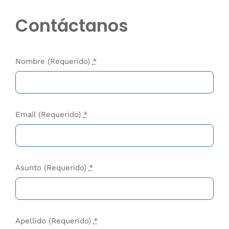
Alegría para mí y para los
demás.
Asunto (Requerido)
*
Ani Rea
Gracias Anita y Viví.
Apellido (Requerido)
*
ENVIAR
Testimonios